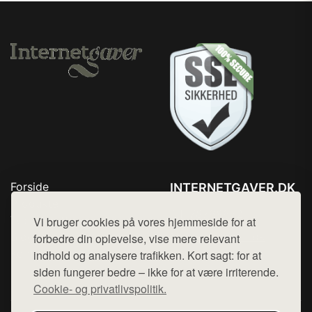
Forside
INTERNETGAVER.DK
Produkter
Tlf. 78768672
Top Rabatter
Vi bruger cookies på vores hjemmeside for at
Mail:
hej@want.dk
Blog
forbedre din oplevelse, vise mere relevant
Kontakt
indhold og analysere trafikken. Kort sagt: for at
Cookie- og privatlivspolitik
siden fungerer bedre – ikke for at være irriterende.
Cookie- og privatlivspolitik.