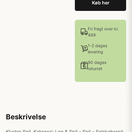
Køb her
Fri fragt over kr.
499
1-2 dages
levering
90 dages
returret
Beskrivelse
Kluster Spil. Kategori: Leg & Spil - Spil - Selskabsspil.