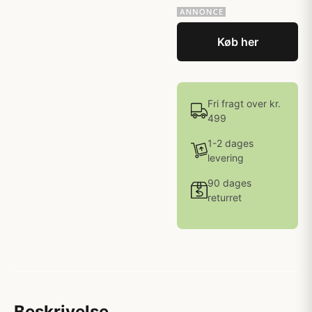
Køb her
Fri fragt over kr.
499
1-2 dages
levering
90 dages
returret
Beskrivelse