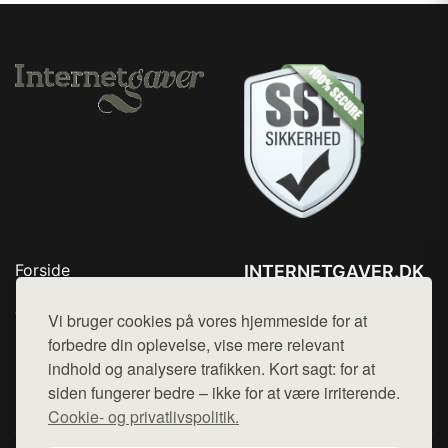
Forside
INTERNETGAVER.DK
Produkter
Tlf. 78768672
Top Rabatter
Vi bruger cookies på vores hjemmeside for at
Mail:
hej@want.dk
Blog
forbedre din oplevelse, vise mere relevant
Kontakt
indhold og analysere trafikken. Kort sagt: for at
Cookie- og privatlivspolitik
siden fungerer bedre – ikke for at være irriterende.
Cookie- og privatlivspolitik.