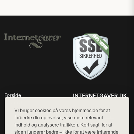
Forside
INTERNETGAVER.DK
Produkter
Tlf. 78768672
Top Rabatter
Vi bruger cookies på vores hjemmeside for at
Mail:
hej@want.dk
Blog
forbedre din oplevelse, vise mere relevant
Kontakt
indhold og analysere trafikken. Kort sagt: for at
Cookie- og privatlivspolitik
siden fungerer bedre – ikke for at være irriterende.