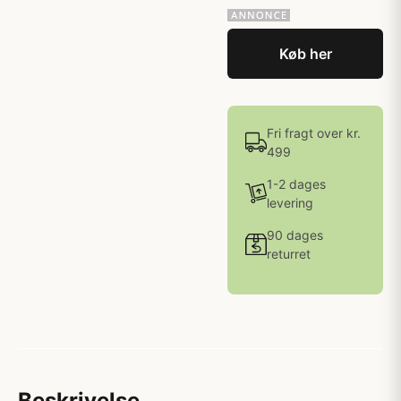
Køb her
Fri fragt over kr.
499
1-2 dages
levering
90 dages
returret
Beskrivelse