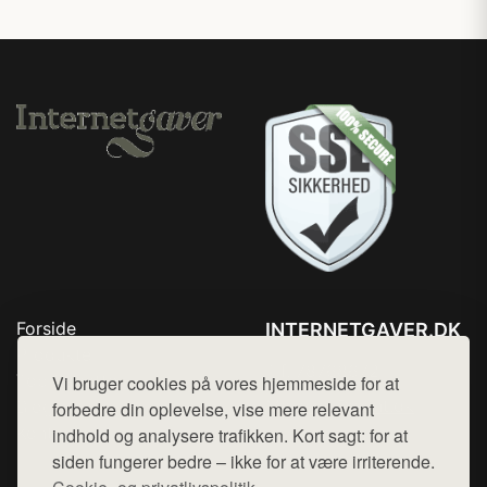
Forside
INTERNETGAVER.DK
Produkter
Tlf. 78768672
Top Rabatter
Vi bruger cookies på vores hjemmeside for at
Mail:
hej@want.dk
Blog
forbedre din oplevelse, vise mere relevant
Kontakt
indhold og analysere trafikken. Kort sagt: for at
Cookie- og privatlivspolitik
siden fungerer bedre – ikke for at være irriterende.