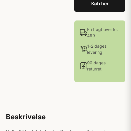
Køb her
Fri fragt over kr.
499
1-2 dages
levering
90 dages
returret
Beskrivelse