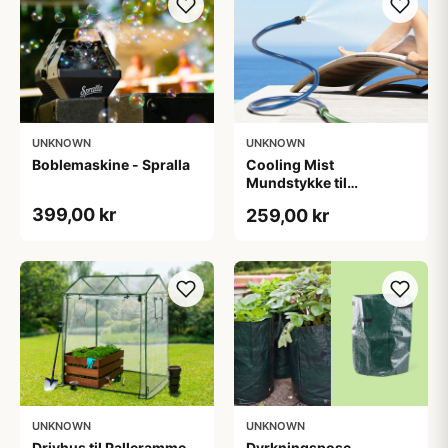
UNKNOWN
UNKNOWN
Boblemaskine - Spralla
Cooling Mist
Mundstykke til
Vandslange
399,00 kr
259,00 kr
UNKNOWN
UNKNOWN
Drivhus til Palleramme -
Dyrkningspose