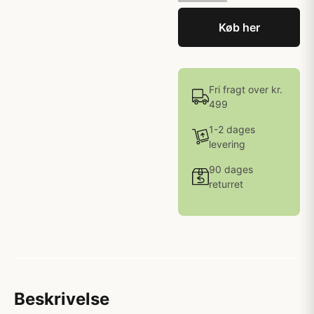
Køb her
Fri fragt over kr.
499
1-2 dages
levering
90 dages
returret
Beskrivelse