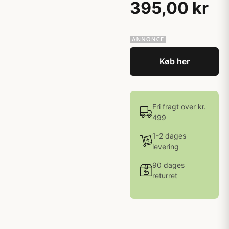
395,00 kr
Køb her
Fri fragt over kr.
499
1-2 dages
levering
90 dages
returret