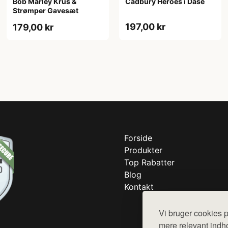
Bob Marley Krus &
Cadbury Heroes i Dåse
Strømper Gavesæt
197,00 kr
179,00 kr
Forside
Produkter
Top Rabatter
Blog
Kontakt
Vi bruger cookies p
mere relevant indho