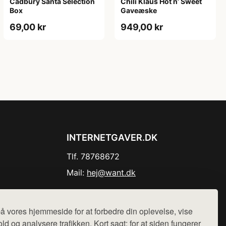
Cadbury Santa Selection
Chili Klaus Hot n’ Sweet
Box
Gaveæske
69,00 kr
949,00 kr
INTERNETGAVER.DK
Tlf. 78768672
Mail:
hej@want.dk
Cookie- og privatlivspolitik
å vores hjemmeside for at forbedre din oplevelse, vise
ld og analysere trafikken. Kort sagt: for at siden fungerer