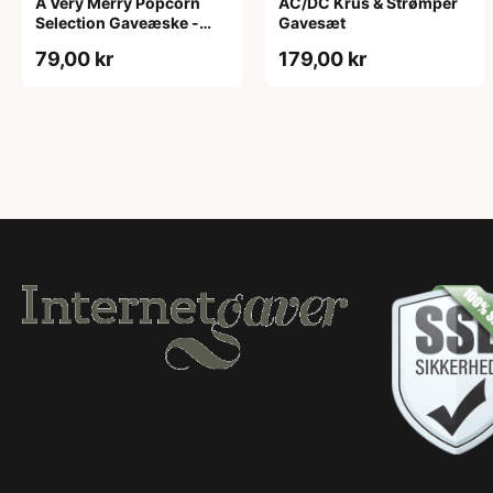
A Very Merry Popcorn
AC/DC Krus & Strømper
Selection Gaveæske -
Gavesæt
Joe & Seph’s
79,00 kr
179,00 kr