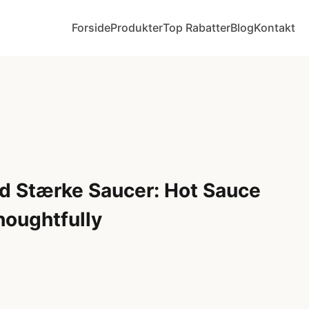
Forside
Produkter
Top Rabatter
Blog
Kontakt
 Stærke Saucer: Hot Sauce
houghtfully