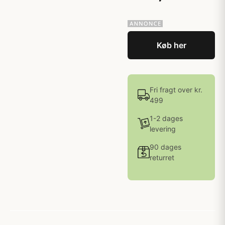
Køb her
Fri fragt over kr.
499
1-2 dages
levering
90 dages
returret