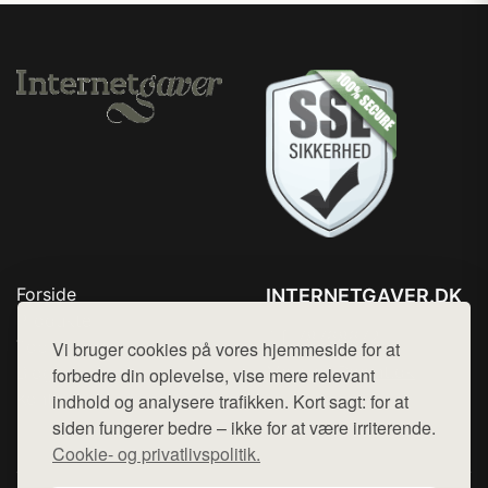
Forside
INTERNETGAVER.DK
Produkter
Tlf. 78768672
Top Rabatter
Vi bruger cookies på vores hjemmeside for at
Mail:
hej@want.dk
Blog
forbedre din oplevelse, vise mere relevant
Kontakt
indhold og analysere trafikken. Kort sagt: for at
Cookie- og privatlivspolitik
siden fungerer bedre – ikke for at være irriterende.
Cookie- og privatlivspolitik.