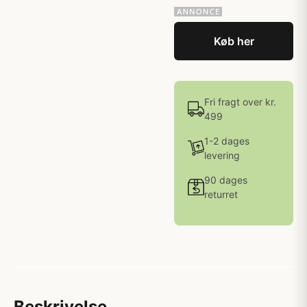
Køb her
Fri fragt over kr.
499
1-2 dages
levering
90 dages
returret
Beskrivelse