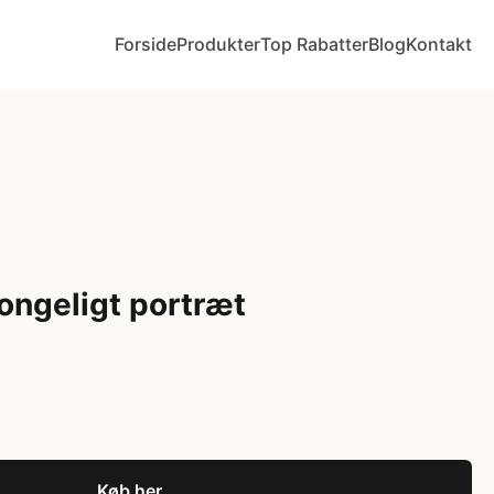
Forside
Produkter
Top Rabatter
Blog
Kontakt
Kongeligt portræt
Køb her