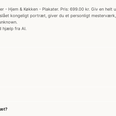
ver - Hjem & Køkken - Plakater. Pris: 699.00 kr. Giv en hel
torslået kongeligt portræt, giver du et personligt mestervær
 unknown.
 hjælp fra AI.
ræt?