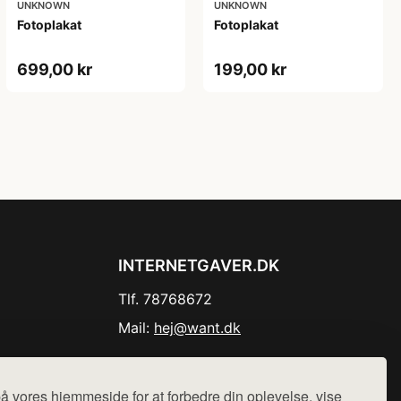
UNKNOWN
UNKNOWN
Fotoplakat
Fotoplakat
699,00 kr
199,00 kr
INTERNETGAVER.DK
Tlf. 78768672
Mail:
hej@want.dk
Cookie- og privatlivspolitik
å vores hjemmeside for at forbedre din oplevelse, vise