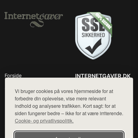
Forside
INTERNETGAVER.DK
Produkter
Tlf. 78768672
Top Rabatter
Vi bruger cookies på vores hjemmeside for at
Mail:
hej@want.dk
Blog
forbedre din oplevelse, vise mere relevant
Kontakt
indhold og analysere trafikken. Kort sagt: for at
Cookie- og privatlivspolitik
siden fungerer bedre – ikke for at være irriterende.
Cookie- og privatlivspolitik.