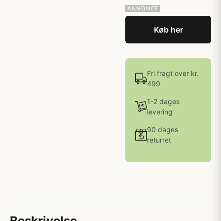
Køb her
Fri fragt over kr.
499
1-2 dages
levering
90 dages
returret
Beskrivelse