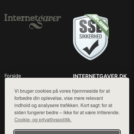
Forside
INTERNETGAVER.DK
Produkter
Tlf. 78768672
Top Rabatter
Vi bruger cookies på vores hjemmeside for at
Mail:
hej@want.dk
Blog
forbedre din oplevelse, vise mere relevant
Kontakt
indhold og analysere trafikken. Kort sagt: for at
Cookie- og privatlivspolitik
siden fungerer bedre – ikke for at være irriterende.
Cookie- og privatlivspolitik.