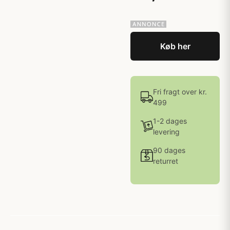
Køb her
Fri fragt over kr.
499
1-2 dages
levering
90 dages
returret