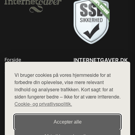
Forside
INTERNETGAVER.DK
Produkter
Tlf. 78768672
Top Rabatter
Vi bruger cookies på vores hjemmeside for at
Mail:
hej@want.dk
Blog
forbedre din oplevelse, vise mere relevant
Kontakt
indhold og analysere trafikken. Kort sagt: for at
Cookie- og privatlivspolitik
siden fungerer bedre – ikke for at være irriterende.
Cookie- og privatlivspolitik.
Denne side er en del af want.dk, der udgiver en række
Accepter alle
hjemmesider med præsentation af forskellige produkter fra
diverse webshops. Der sælges ikke varer fra denne side - vi