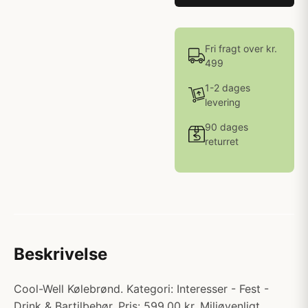
Fri fragt over kr.
499
1-2 dages
levering
90 dages
returret
Beskrivelse
Cool-Well Kølebrønd. Kategori: Interesser - Fest -
Drink & Bartilbehør. Pris: 599.00 kr. Miljøvenligt,