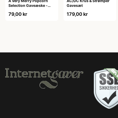
A Very Merry Popcorn
AC/DC Krus & Strømper
Selection Gaveæske -
Gavesæt
Joe & Seph’s
79,00 kr
179,00 kr