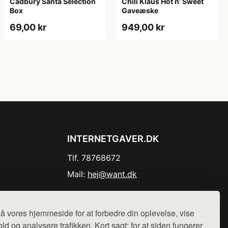
Cadbury Santa Selection
Chili Klaus Hot n’ Sweet
Box
Gaveæske
69,00 kr
949,00 kr
INTERNETGAVER.DK
Tlf. 78768672
Mail:
hej@want.dk
Cookie- og privatlivspolitik
å vores hjemmeside for at forbedre din oplevelse, vise
ld og analysere trafikken. Kort sagt: for at siden fungerer