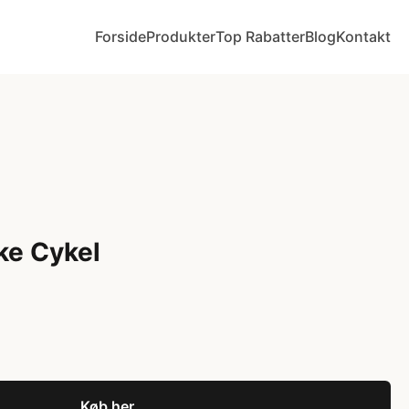
Forside
Produkter
Top Rabatter
Blog
Kontakt
e Cykel
Køb her