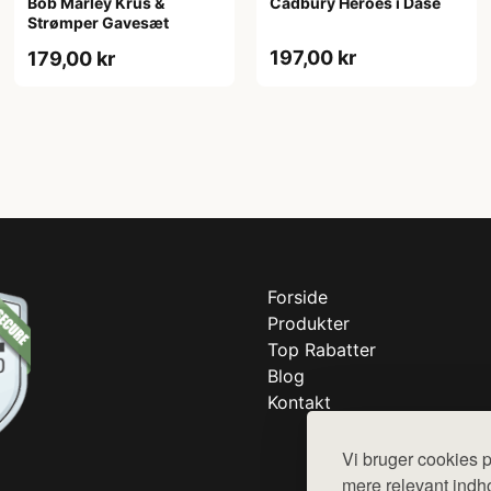
Bob Marley Krus &
Cadbury Heroes i Dåse
Strømper Gavesæt
197,00 kr
179,00 kr
Forside
Produkter
Top Rabatter
Blog
Kontakt
Vi bruger cookies p
mere relevant indho