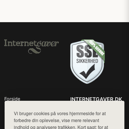
Forside
INTERNETGAVER.DK
Produkter
Tlf. 78768672
Top Rabatter
Vi bruger cookies på vores hjemmeside for at
Mail:
hej@want.dk
Blog
forbedre din oplevelse, vise mere relevant
Kontakt
indhold og analysere trafikken. Kort sagt: for at