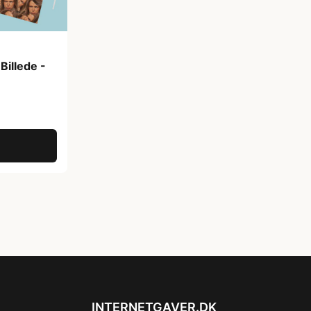
Billede -
INTERNETGAVER.DK