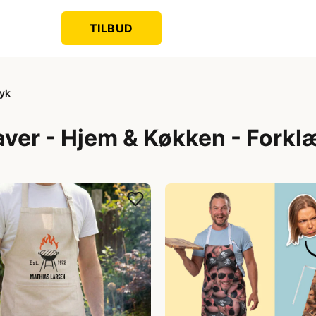
TILBUD
ryk
aver - Hjem & Køkken - Forkl