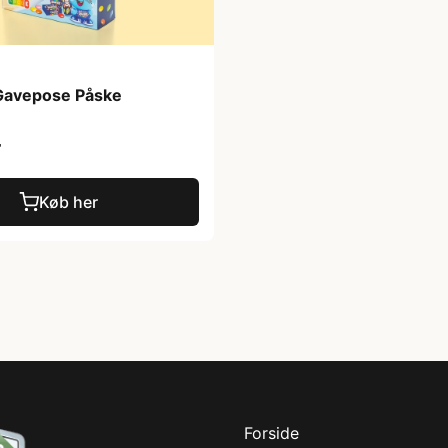
Gavepose Påske
r
Køb her
Forside