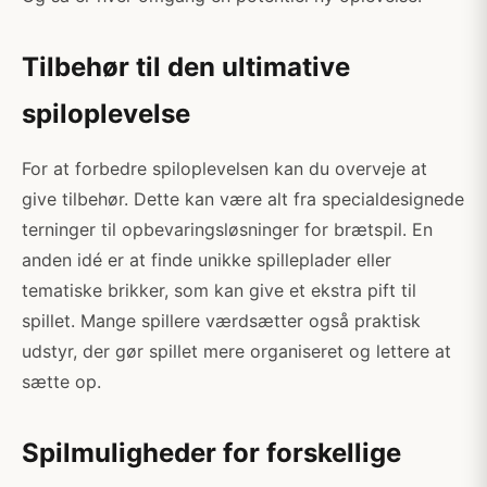
Tilbehør til den ultimative
spiloplevelse
For at forbedre spiloplevelsen kan du overveje at
give tilbehør. Dette kan være alt fra specialdesignede
terninger til opbevaringsløsninger for brætspil. En
anden idé er at finde unikke spilleplader eller
tematiske brikker, som kan give et ekstra pift til
spillet. Mange spillere værdsætter også praktisk
udstyr, der gør spillet mere organiseret og lettere at
sætte op.
Spilmuligheder for forskellige