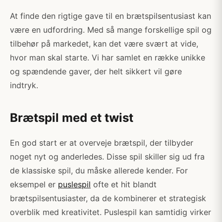
At finde den rigtige gave til en brætspilsentusiast kan
være en udfordring. Med så mange forskellige spil og
tilbehør på markedet, kan det være svært at vide,
hvor man skal starte. Vi har samlet en række unikke
og spændende gaver, der helt sikkert vil gøre
indtryk.
Brætspil med et twist
En god start er at overveje brætspil, der tilbyder
noget nyt og anderledes. Disse spil skiller sig ud fra
de klassiske spil, du måske allerede kender. For
eksempel er
puslespil
ofte et hit blandt
brætspilsentusiaster, da de kombinerer et strategisk
overblik med kreativitet. Puslespil kan samtidig virker